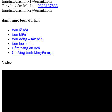
trangiatourismmk1@gmail.com
Tư vấn viên: Ms. Linh
0828187688
trangiatourismmk2@gmail.com
danh mục tour du lịch
tour lễ hội
tour biển
tour đông – tây bắc
tour học sinh
Cẩm nang du lịch
Chương trình khuyến mại
Video