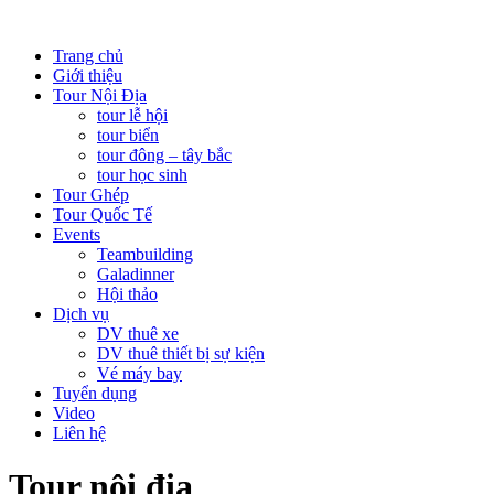
Trang chủ
Giới thiệu
Tour Nội Địa
tour lễ hội
tour biển
tour đông – tây bắc
tour học sinh
Tour Ghép
Tour Quốc Tế
Events
Teambuilding
Galadinner
Hội thảo
Dịch vụ
DV thuê xe
DV thuê thiết bị sự kiện
Vé máy bay
Tuyển dụng
Video
Liên hệ
Tour nội địa