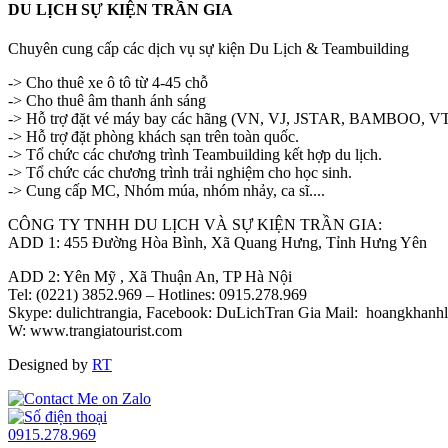
DU LỊCH SỰ KIỆN TRẦN GIA
Chuyên cung cấp các dịch vụ sự kiện Du Lịch & Teambuilding
-> Cho thuê xe ô tô từ 4-45 chỗ
-> Cho thuê âm thanh ánh sáng
-> Hỗ trợ đặt vé máy bay các hãng (VN, VJ, JSTAR, BAMBOO, VT
-> Hỗ trợ đặt phòng khách sạn trên toàn quốc.
-> Tổ chức các chương trình Teambuilding kết hợp du lịch.
-> Tổ chức các chương trình trải nghiệm cho học sinh.
-> Cung cấp MC, Nhóm múa, nhóm nhảy, ca sĩ....
CÔNG TY TNHH DU LỊCH VÀ SỰ KIỆN TRẦN GIA:
ADD 1: 455 Đường Hòa Bình, Xã Quang Hưng, Tỉnh Hưng Yên
ADD 2: Yên Mỹ , Xã Thuận An, TP Hà Nội
Tel: (0221) 3852.969 – Hotlines: 0915.278.969
Skype: dulichtrangia, Facebook: DuLichTran Gia Mail: hoangkhan
W: www.trangiatourist.com
Designed by
RT
0915.278.969