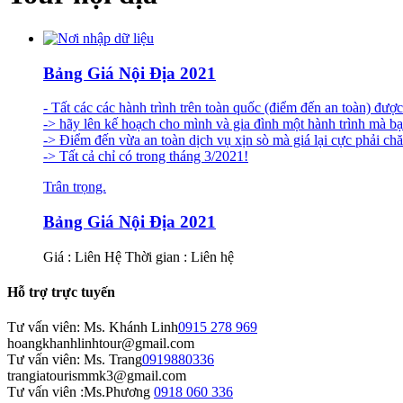
Bảng Giá Nội Địa 2021
- Tất các các hành trình trên toàn quốc (điểm đến an toàn) đư
-> hãy lên kế hoạch cho mình và gia đình một hành trình mà b
-> Điểm đến vừa an toàn dịch vụ xịn sò mà giá lại cực phải ch
-> Tất cả chỉ có trong tháng 3/2021!
Trân trọng.
Bảng Giá Nội Địa 2021
Giá : Liên Hệ
Thời gian : Liên hệ
Hỗ trợ trực tuyến
Tư vấn viên: Ms. Khánh Linh
0915 278 969
hoangkhanhlinhtour@gmail.com
Tư vấn viên: Ms. Trang
0919880336
trangiatourismmk3@gmail.com
Tư vấn viên :Ms.Phương
0918 060 336