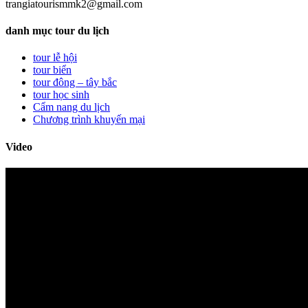
trangiatourismmk2@gmail.com
danh mục tour du lịch
tour lễ hội
tour biển
tour đông – tây bắc
tour học sinh
Cẩm nang du lịch
Chương trình khuyến mại
Video