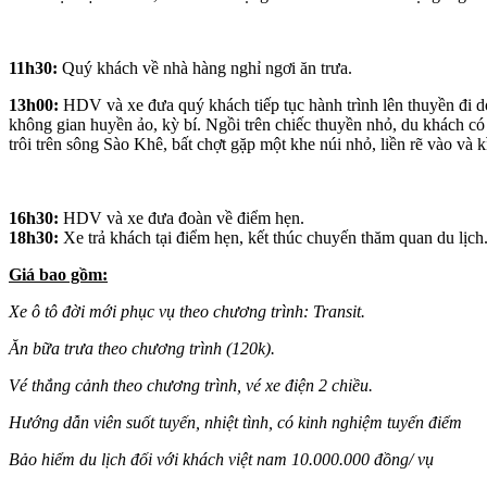
11h30:
Quý khách về nhà hàng nghỉ ngơi ăn trưa.
13h00:
HDV và xe đưa quý khách tiếp tục hành trình lên thuyền đi dọc
không gian huyền ảo, kỳ bí. Ngồi trên chiếc thuyền nhỏ, du khách có
trôi trên sông Sào Khê, bất chợt gặp một khe núi nhỏ, liền rẽ vào và 
16h30:
HDV và xe đưa đoàn về điểm hẹn.
18h30:
Xe trả khách tại điểm hẹn, kết thúc chuyến thăm quan du lịch
Giá bao gồm:
Xe ô tô đời mới phục vụ theo chương trình: Transit.
Ăn bữa trưa theo chương trình (120k).
Vé thắng cảnh theo chương trình, vé xe điện 2 chiều.
Hướng dẫn viên suốt tuyến, nhiệt tình, có kinh nghiệm tuyến điểm
Bảo hiểm du lịch đối với khách việt nam 10.000.000 đồng/ vụ