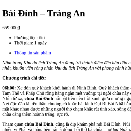
Bái Đính – Tràng An
659.000
₫
Phương tiện:
ôtô
Thời gian:
1 ngày
Thông tin sản phẩm
Nằm trong Khu du lịch Tràng An đang trở thành điểm đến hấp dẫn của
nhất, khuôn viên rộng nhất. khu du lịch Tràng An với phong cảnh hữu
Chương trình chi tiết:
06h00:
Xe đón quý khách khởi hành đi Ninh Bình. Quý khách thăm
Tam Thế và Pháp Chủ rộng hàng ngàn mét vuông; tại ngôi chùa này
Nhìn từ xa,
chùa Bái Đính
nổi bật trên nền trời xanh giữa những ng
Nét độc đáo là trên thân chuông có khắc bài kinh Đại Bi Bát Nhã bằ
mặt khác nhau được những người thợ chạm khắc rất tinh xảo, sống độ
chùa càng thêm hoành tráng, rực rỡ.
Tham quan
chùa Bái Đính
, cũng là dịp khám phá núi Bái Đính. Núi
nhiều vị Phật và thần, bên trái là động Tối thờ bà chúa Thượng Ng