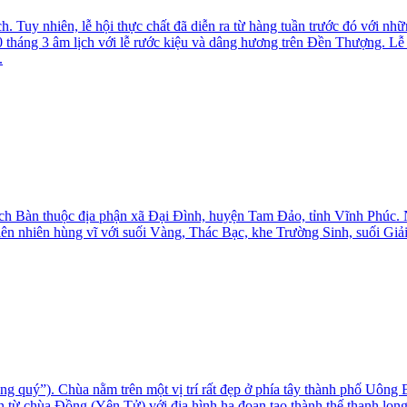
ch. Tuy nhiên, lễ hội thực chất đã diễn ra từ hàng tuần trước đó với
 tháng 3 âm lịch với lễ rước kiệu và dâng hương trên Đền Thượng. L
.
h Bàn thuộc địa phận xã Đại Đình, huyện Tam Đảo, tỉnh Vĩnh Phúc
thiên nhiên hùng vĩ với suối Vàng, Thác Bạc, khe Trường Sinh, suối Gi
quý”). Chùa nằm trên một vị trí rất đẹp ở phía tây thành phố Uông Bí,
ừ chùa Đồng (Yên Tử) với địa hình hạ đoạn tạo thành thế thanh long t