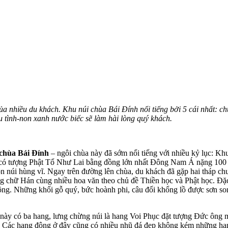
 nhiều du khách. Khu núi chùa Bái Đính nổi tiếng bởi 5 cái nhất: ch
 tình-non xanh nước biếc sẽ làm hài lòng quý khách.
chùa Bái Đính
– ngôi chùa này đã sớm nổi tiếng với nhiều kỷ lục: Khu
 có tượng Phật Tổ Như Lai bằng đồng lớn nhất Đông Nam Á nặng 100
ọn núi hùng vĩ. Ngay trên đường lên chùa, du khách đã gặp hai tháp ch
ng chữ Hán cùng nhiều hoa văn theo chủ đề Thiền học và Phật học. Đặ
ng. Những khối gỗ quý, bức hoành phi, câu đối khổng lồ được sơn son
 này có ba hang, lưng chừng núi là hang Voi Phục đặt tượng Đức ông m
àn. Các hang động ở đây cũng có nhiều nhũ đá đẹp không kém những h