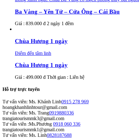
Ba Vàng – Yên Tử – Cửa Ông – Cái Bầu
Giá : 839.000 đ
2 ngày 1 đêm
Chùa Hương 1 ngày
Điểm đến tâm linh
Chùa Hương 1 ngày
Giá : 499.000 đ
Thời gian : Liên hệ
Hỗ trợ trực tuyến
Tư vấn viên: Ms. Khánh Linh
0915 278 969
hoangkhanhlinhtour@gmail.com
Tư vấn viên: Ms. Trang
0919880336
trangiatourismmk3@gmail.com
Tư vấn viên :Ms.Phương
0918 060 336
trangiatourismmk1@gmail.com
Tư vấn viên: Ms. Linh
0828187688