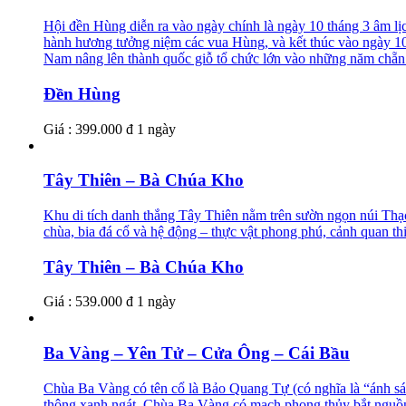
Hội đền Hùng diễn ra vào ngày chính là ngày 10 tháng 3 âm lị
hành hương tưởng niệm các vua Hùng, và kết thúc vào ngày 10
Nam nâng lên thành quốc giỗ tổ chức lớn vào những năm chẵn
Đền Hùng
Giá : 399.000 đ
1 ngày
Tây Thiên – Bà Chúa Kho
Khu di tích danh thắng Tây Thiên nằm trên sườn ngọn núi Thạc
chùa, bia đá cổ và hệ động – thực vật phong phú, cảnh quan 
Tây Thiên – Bà Chúa Kho
Giá : 539.000 đ
1 ngày
Ba Vàng – Yên Tử – Cửa Ông – Cái Bầu
Chùa Ba Vàng có tên cổ là Bảo Quang Tự (có nghĩa là “ánh sáng 
thông xanh ngát. Chùa Ba Vàng có mạch phong thủy bắt nguồn t