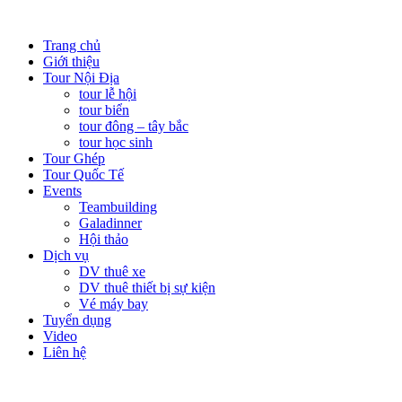
Trang chủ
Giới thiệu
Tour Nội Địa
tour lễ hội
tour biển
tour đông – tây bắc
tour học sinh
Tour Ghép
Tour Quốc Tế
Events
Teambuilding
Galadinner
Hội thảo
Dịch vụ
DV thuê xe
DV thuê thiết bị sự kiện
Vé máy bay
Tuyển dụng
Video
Liên hệ
Click vào ảnh lớn để zoom