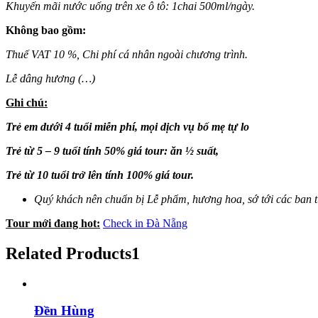
Khuyến mãi nước uống trên xe ô tô: 1chai 500ml/ngày.
Không bao gồm:
Thuế VAT 10 %, Chi phí cá nhân ngoài chương trình.
Lễ dâng hương (…)
Ghi chú:
Trẻ em dưới 4 tuổi miễn phí, mọi dịch vụ bố mẹ tự lo
Trẻ từ 5 – 9 tuổi tính 50% giá tour: ăn ½ suất,
Trẻ từ 10 tuổi trở lên tính 100% giá tour.
Quý khách nên chuẩn bị Lễ phẩm, hương hoa, sớ tới các ban tư
Tour mới đang hot:
Check in Đà Nẵng
Related Products1
Đền Hùng