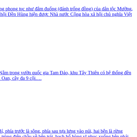
 những phong tục như đâm đuống (đánh trống đồng) của dân tộc Mường,
ễ hội Đền Hùng hiện được Nhà nước Cộng hòa xã hội chủ nghĩa Việt
. Nằm trong vườn quốc gia Tam Đảo, khu Tây Thiên có hệ thống đền
ải Oan, cây đa 9 cội….
 phía trước là sông, phía sau tựa lưng vào núi, hai bên là rừng
rùng điệp chầu về bên trái, bạch hổ hùng vĩ phục xuống bên phải.