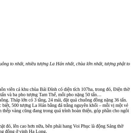
uông to nhất, nhiều tượng La Hán nhất, chùa lớn nhất, tượng phật to
ôn viên cả khu chùa Bái Đính có diện tích 107ha, trong đó, Điện thờ
 tấn và ba pho tượng Tam Thế, mỗi pho nặng 50 tấn…
uông. Tháp lớn có 3 tầng, 24 mái, đặt quả chuông đồng nặng 36 tấn.
c biệt, 500 tượng La Hán bằng đá trắng nguyên khối – mỗi vị một vẻ
 thếp vàng cũng đang trong quá trình hoàn thiện, góp phần cho ngôi
ặt đỏ, lên cao hơn nữa, bên phải hang Voi Phục là động Sáng thờ
ang động ở vịnh Hạ Long.