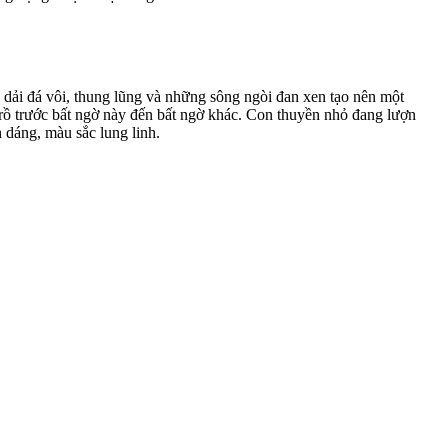
dải đá vôi, thung lũng và những sông ngòi đan xen tạo nên một
trồ trước bất ngờ này đến bất ngờ khác. Con thuyền nhỏ đang lượn
h dáng, màu sắc lung linh.